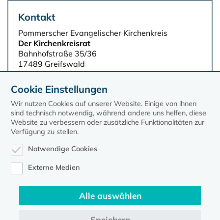
Kontakt
Pommerscher Evangelischer Kirchenkreis
Der Kirchenkreisrat
Bahnhofstraße 35/36
17489 Greifswald
Tel.: 03834 554-6
E-Mail:
kathrin.kuehl@pek-nk.de
Cookie Einstellungen
Wir nutzen Cookies auf unserer Website. Einige von ihnen
sind technisch notwendig, während andere uns helfen, diese
Website zu verbessern oder zusätzliche Funktionalitäten zur
Verfügung zu stellen.
Notwendige Cookies
Externe Medien
Alle auswählen
Speichern