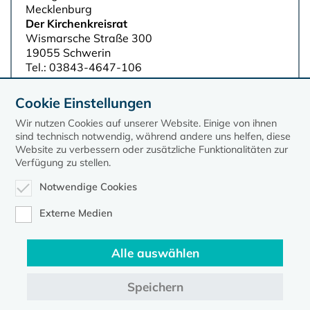
Mecklenburg
Der Kirchenkreisrat
Wismarsche Straße 300
19055 Schwerin
Tel.: 03843-4647-106
Fax: 03843-4647-299
E-Mail:
kirchenkreisrat@elkm.de
Cookie Einstellungen
Wir nutzen Cookies auf unserer Website. Einige von ihnen
sind technisch notwendig, während andere uns helfen, diese
Website zu verbessern oder zusätzliche Funktionalitäten zur
Verfügung zu stellen.
Notwendige Cookies
Externe Medien
Alle auswählen
Speichern
Kontakt
Datenschutz
Impressum