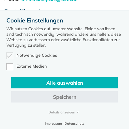
Bestellformular
Cookie Einstellungen
Hier können Sie unsere Pilgerführer und/oder den
Pilgerpass der Nordkirche online bestellen
Wir nutzen Cookies auf unserer Website. Einige von ihnen
sind technisch notwendig, während andere uns helfen, diese
Website zu verbessern oder zusätzliche Funktionalitäten zur
Verfügung zu stellen.
Notwendige Cookies
Externe Medien
Alle auswählen
Speichern
Kontakt
Datenschutz
Impressum
Details anzeigen
Evangelische Kirche in Mecklenburg-Vorpommern © 2026
Impressum | Datenschutz