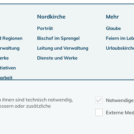
Nordkirche
Mehr
Porträt
Glaube
d Regionen
Bischof im Sprengel
Feiern im Le
erwaltung
Leitung und Verwaltung
Urlaubskirch
erke
Dienste und Werke
tiativen
arbeit
n ihnen sind technisch notwendig,
Notwendige
ssern oder zusätzliche
Externe Med
Kontakt
Datenschutz
Impressum
Evangelische Kirche in Mecklenburg-Vorpommern © 2026