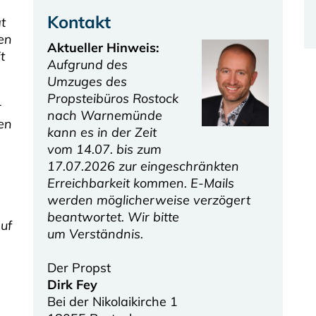
Kontakt
gt
len
Aktueller Hinweis:
t
Aufgrund des
Umzuges des
Propsteibüros Rostock
r
nach Warnemünde
en
kann es in der Zeit
vom 14.07. bis zum
17.07.2026 zur eingeschränkten
Erreichbarkeit kommen. E-Mails
werden möglicherweise verzögert
beantwortet. Wir bitte
auf
um Verständnis.
Der Propst
Dirk Fey
Bei der Nikolaikirche 1