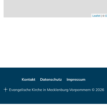
Leaflet
| ©
O
Kontakt
Datenschutz
Impressum
Evangelische Kirche in Mecklenburg-Vorpommern © 2026