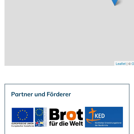
Leaflet
| ©
O
Partner und Förderer