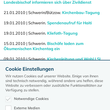
Landesbischof informieren sich über Zivildienst
21.01.2010 | Schwerin/Bützow.
Kirchenbau-Tagung
19.01.2010 | Schwerin.
Spendenaufruf für Haiti
19.01.2010 | Schwerin.
Kliefoth-Tagung
15.01.2010 | Schwerin.
Bischöfe laden zum
Ökumenischen Kirchentag ein
09.01.2010 | Schwerin.
Kirchenleitung und Wahl LSI
Cookie Einstellungen
06.01.2010 | Schwerin.
Kleine Sternsinger zu Gast im
Oberkirchenrat
Wir nutzen Cookies auf unserer Website. Einige von ihnen
sind technisch notwendig, während andere uns helfen, diese
Website zu verbessern oder zusätzliche Funktionalitäten zur
Verfügung zu stellen.
Notwendige Cookies
Externe Medien