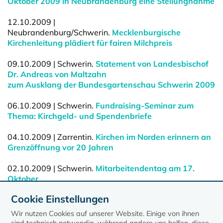
Oktober 2009 in Neubrandenburg eine Stellungnahme
12.10.2009 |
Neubrandenburg/Schwerin.
Mecklenburgische
Kirchenleitung plädiert für fairen Milchpreis
09.10.2009 | Schwerin.
Statement von Landesbischof
Dr. Andreas von Maltzahn
zum Ausklang der Bundesgartenschau Schwerin 2009
06.10.2009 | Schwerin.
Fundraising-Seminar zum
Thema: Kirchgeld- und Spendenbriefe
04.10.2009 | Zarrentin.
Kirchen im Norden erinnern an
Grenzöffnung vor 20 Jahren
02.10.2009 | Schwerin.
Mitarbeitendentag am 17.
Oktober
Cookie Einstellungen
22.09.2009 | Lübeck.
Rechtsextremismus und
christlicher Glaube unvereinbar
Wir nutzen Cookies auf unserer Website. Einige von ihnen