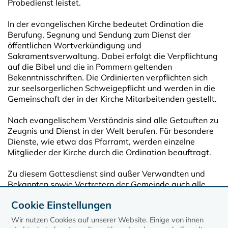
Probedienst leistet.
In der evangelischen Kirche bedeutet Ordination die
Berufung, Segnung und Sendung zum Dienst der
öffentlichen Wortverkündigung und
Sakramentsverwaltung. Dabei erfolgt die Verpflichtung
auf die Bibel und die in Pommern geltenden
Bekenntnisschriften.
Die Ordinierten verpflichten sich
zur seelsorgerlichen Schweigepflicht und werden in die
Gemeinschaft der in der Kirche Mitarbeitenden gestellt.
Nach evangelischem Verständnis sind alle Getauften zu
Zeugnis und Dienst in der Welt berufen. Für besondere
Dienste, wie etwa das Pfarramt, werden einzelne
Mitglieder der Kirche durch die Ordination beauftragt.
Zu diesem Gottesdienst sind außer Verwandten und
Bekannten sowie Vertretern der Gemeinde auch alle
Gemeindeglieder und interessierten Personen
Cookie Einstellungen
eingeladen. Nach dem Gottesdienst findet ein
gemeinsames Kaffeetrinken auf dem Kirchplatz statt.
Wir nutzen Cookies auf unserer Website. Einige von ihnen