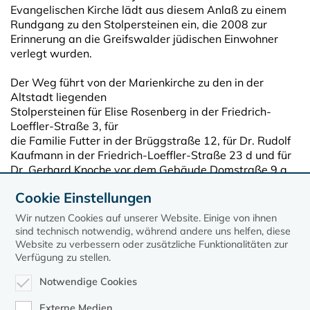
Evangelischen Kirche lädt aus diesem Anlaß zu einem
Rundgang zu den Stolpersteinen ein, die 2008 zur
Erinnerung an die Greifswalder jüdischen Einwohner
verlegt wurden.
Der Weg führt von der Marienkirche zu den in der
Altstadt liegenden
Stolpersteinen für Elise Rosenberg in der Friedrich-
Loeffler-Straße 3, für
die Familie Futter in der Brüggstraße 12, für Dr. Rudolf
Kaufmann in der Friedrich-Loeffler-Straße 23 d und für
Dr. Gerhard Knoche vor dem Gebäude Domstraße 9 a.
Der Rundgang beginnt am Westportal der Kirche St.
Cookie Einstellungen
Marien in der Brüggstraße um 11.30 Uhr.
Wir nutzen Cookies auf unserer Website. Einige von ihnen
sind technisch notwendig, während andere uns helfen, diese
Website zu verbessern oder zusätzliche Funktionalitäten zur
Verfügung zu stellen.
Notwendige Cookies
Externe Medien