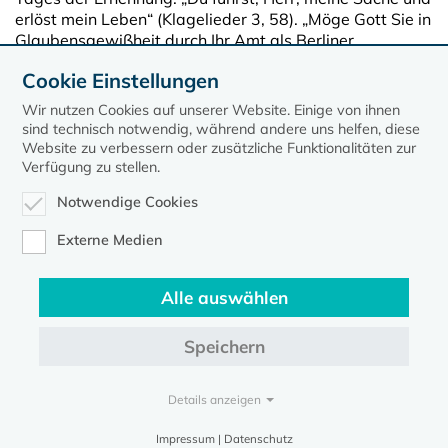
erlöst mein Leben“ (Klagelieder 3, 58). „Möge Gott Sie in
Glaubensgewißheit durch Ihr Amt als Berliner
Erzbischof führen und die Ausstrahlung des Glaubens
Cookie Einstellungen
durch Sie leuchten lassen.“
Wir nutzen Cookies auf unserer Website. Einige von ihnen
sind technisch notwendig, während andere uns helfen, diese
Website zu verbessern oder zusätzliche Funktionalitäten zur
Verfügung zu stellen.
Notwendige Cookies
Externe Medien
Alle auswählen
Speichern
Kontakt
Datenschutz
Impressum
Details anzeigen
Evangelische Kirche in Mecklenburg-Vorpommern © 2026
Impressum | Datenschutz