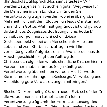
„Ihr Bischofswahlspruch ,Nos sumus testes – Wir
werden Zeugen sein’ ist auch ein guter Wegweise für
die Menschen in dem Landstrich, für den Sie
Verantwortung tragen werden, wo eine übergroße
Mehrheit nicht mit dem Glauben an Jesus Christus lebt
und nicht in Gottes Wahrheit gegründet ist und gerade
dadurch des Zeugnisses des Evangeliums bedarf,“
schreibt der pommersche Bischof. „Diese
Gottesperspektive bei den Menschen als Hilfe zum
Leben und zum Sterben einzutragen wird Ihre
verheißungsvolle Aufgabe sein. Ihr Wahlspruch aus der
Apostelgeschichte zeigt den Auftrag der
Christusnachfolge, den wir als christliche Kirchen hier in
Vorpommern haben, für das Sie ja künftig auch
Verantwortung übernehmen werden. Hierfür werden
Sie mit Ihren Erfahrungen in Seelsorge, Verwaltung und
Ausbildung gute Voraussetzungen mitbringen.“
Bischof Dr. Abromeit grüßt den neuen Erzbischof, der für
die vorpommerschen katholischen Christen
Verantwortung trägt, mit der Herrnhuter Losung des
Tages der Ernennung: „Du führst, Herr, meine Sache und