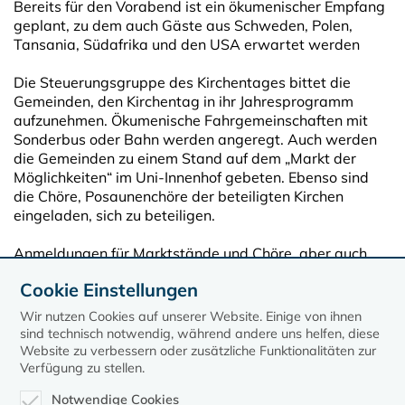
Bereits für den Vorabend ist ein ökumenischer Empfang
geplant, zu dem auch Gäste aus Schweden, Polen,
Tansania, Südafrika und den USA erwartet werden
Die Steuerungsgruppe des Kirchentages bittet die
Gemeinden, den Kirchentag in ihr Jahresprogramm
aufzunehmen. Ökumenische Fahrgemeinschaften mit
Sonderbus oder Bahn werden angeregt. Auch werden
die Gemeinden zu einem Stand auf dem „Markt der
Möglichkeiten“ im Uni-Innenhof gebeten. Ebenso sind
die Chöre, Posaunenchöre der beteiligten Kirchen
eingeladen, sich zu beteiligen.
Anmeldungen für Marktstände und Chöre, aber auch
Ideen und Hinweise sind bis zum 31. März 2011 erbeten
Cookie Einstellungen
an das Landespfarramt für Ökumene und Weltmission.
Wir nutzen Cookies auf unserer Website. Einige von ihnen
sind technisch notwendig, während andere uns helfen, diese
Website zu verbessern oder zusätzliche Funktionalitäten zur
Verfügung zu stellen.
Notwendige Cookies