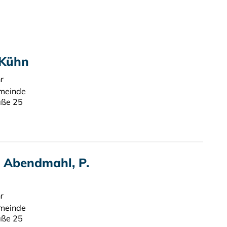
 Kühn
r
emeinde
aße 25
t Abendmahl, P.
r
emeinde
aße 25