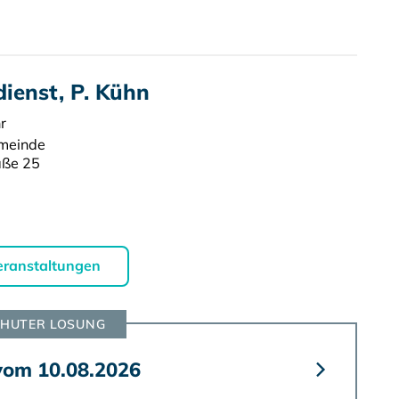
ienst, P. Kühn
r
emeinde
aße 25
eranstaltungen
HUTER LOSUNG