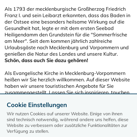
Als 1793 der mecklenburgische Großherzog Friedrich
Franz I. und sein Leibarzt erkannten, dass das Baden in
der Ostsee eine besonders heilsame Wirkung auf die
Gesundheit hat, legte er mit dem ersten Seebad
Heiligendamm den Grundstein für die "Sommerfrische
am Meer". Seit dem kommen jährlich zahlreiche
Urlaubsgäste nach Mecklenburg und Vorpommern und
genießen die Natur des Landes und unsere Kultur.
Schön, dass auch Sie dazu gehören!
Als Evangelische Kirche in Mecklenburg-Vorpommern
heißen wir Sie herzlich willkommen. Auf dieser Website
haben wir unsere touristischen Angebote für Sie
zusammengestellt. Lassen Sie sich inspirieren, tauchen
Sie ein in die Stille und besuchen Sie einige unserer
Cookie Einstellungen
vielen offenen Kirchen oder stimmen Sie mit ein in die
Klänge der wundervollen Konzerte und Musiken vor Ort.
Wir nutzen Cookies auf unserer Website. Einige von ihnen
sind technisch notwendig, während andere uns helfen, diese
Website zu verbessern oder zusätzliche Funktionalitäten zur
Verfügung zu stellen.