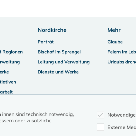
Nordkirche
Mehr
Porträt
Glaube
d Regionen
Bischof im Sprengel
Feiern im Le
erwaltung
Leitung und Verwaltung
Urlaubskirch
erke
Dienste und Werke
tiativen
arbeit
n ihnen sind technisch notwendig,
Notwendige
ssern oder zusätzliche
Externe Med
Kontakt
Datenschutz
Impressum