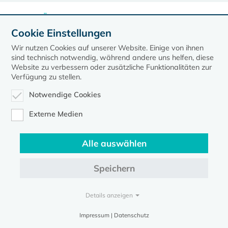
zurück zur Übersicht der Veranstaltungen
Cookie Einstellungen
Wir nutzen Cookies auf unserer Website. Einige von ihnen
sind technisch notwendig, während andere uns helfen, diese
Website zu verbessern oder zusätzliche Funktionalitäten zur
Verfügung zu stellen.
Kontakt
Datenschutz
Impressum
Notwendige Cookies
Evangelische Kirche in Mecklenburg-Vorpommern © 2026
Externe Medien
Alle auswählen
Speichern
Details anzeigen
Impressum | Datenschutz