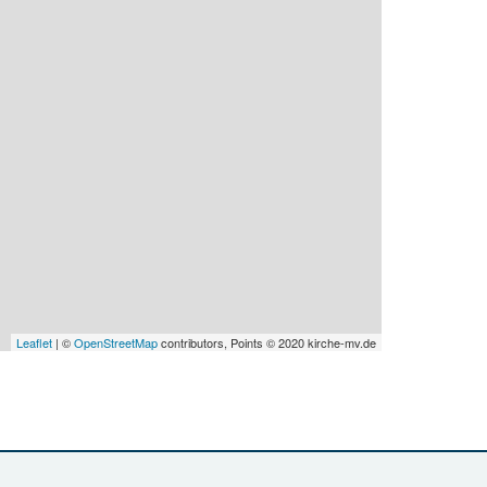
Leaflet
| ©
OpenStreetMap
contributors, Points © 2020 kirche-mv.de