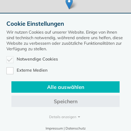
Cookie Einstellungen
Wir nutzen Cookies auf unserer Website. Einige von ihnen
sind technisch notwendig, während andere uns helfen, diese
Website zu verbessern oder zusätzliche Funktionalitäten zur
Verfügung zu stellen.
Leaflet
| ©
OpenStreetMap
contributors, Points © 2020 kirche-mv.de
Notwendige Cookies
zurück zur Übersicht der Veranstaltungen
Externe Medien
Alle auswählen
Speichern
Kontakt
Datenschutz
Impressum
Details anzeigen
Evangelische Kirche in Mecklenburg-Vorpommern © 2026
Impressum | Datenschutz