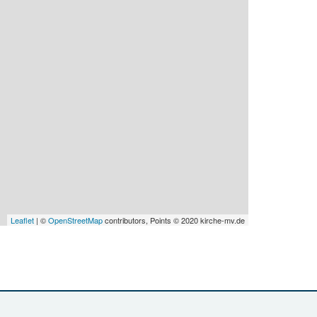
Leaflet
| ©
OpenStreetMap
contributors, Points © 2020 kirche-mv.de