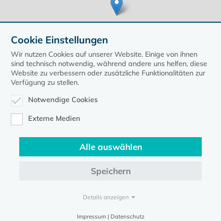
Cookie Einstellungen
Wir nutzen Cookies auf unserer Website. Einige von ihnen
sind technisch notwendig, während andere uns helfen, diese
Website zu verbessern oder zusätzliche Funktionalitäten zur
Verfügung zu stellen.
Leaflet
| ©
OpenStreetMap
contributors, Points © 2020 kirche-mv.de
Notwendige Cookies
zurück zur Übersicht der Veranstaltungen
Externe Medien
Alle auswählen
Speichern
Kontakt
Datenschutz
Impressum
Details anzeigen
Evangelische Kirche in Mecklenburg-Vorpommern © 2026
Impressum | Datenschutz