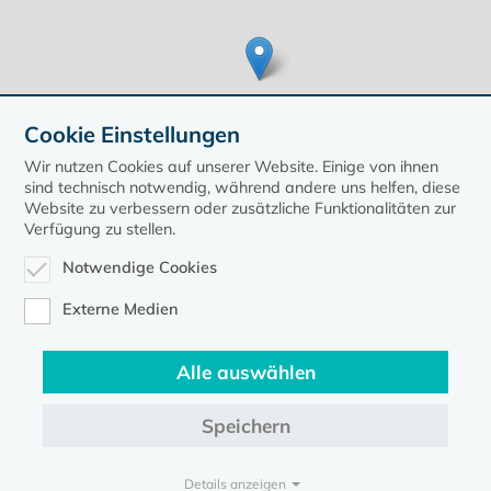
Cookie Einstellungen
Wir nutzen Cookies auf unserer Website. Einige von ihnen
sind technisch notwendig, während andere uns helfen, diese
Website zu verbessern oder zusätzliche Funktionalitäten zur
Verfügung zu stellen.
Leaflet
| ©
OpenStreetMap
contributors, Points © 2020 kirche-mv.de
Notwendige Cookies
zurück zur Übersicht der Veranstaltungen
Externe Medien
Alle auswählen
Speichern
Kontakt
Datenschutz
Impressum
Details anzeigen
Evangelische Kirche in Mecklenburg-Vorpommern © 2026