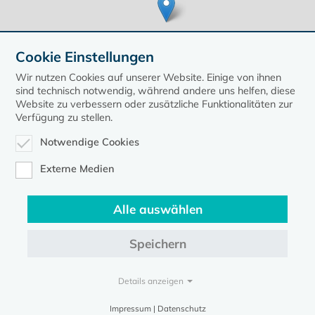
Cookie Einstellungen
Wir nutzen Cookies auf unserer Website. Einige von ihnen
sind technisch notwendig, während andere uns helfen, diese
Website zu verbessern oder zusätzliche Funktionalitäten zur
Verfügung zu stellen.
Leaflet
| ©
OpenStreetMap
contributors, Points © 2020 kirche-mv.de
Notwendige Cookies
zurück zur Übersicht der Veranstaltungen
Externe Medien
Alle auswählen
Speichern
Kontakt
Datenschutz
Impressum
Details anzeigen
Evangelische Kirche in Mecklenburg-Vorpommern © 2026
Impressum | Datenschutz