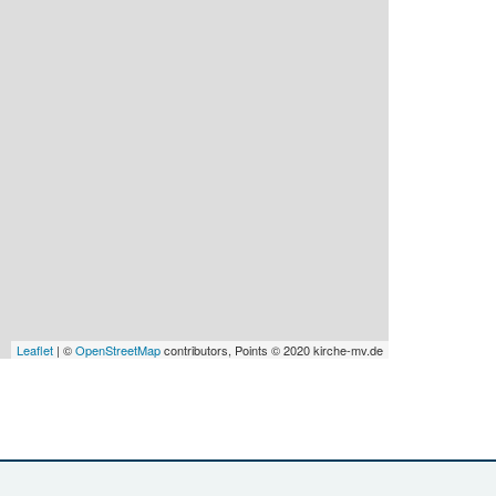
Leaflet
| ©
OpenStreetMap
contributors, Points © 2020 kirche-mv.de