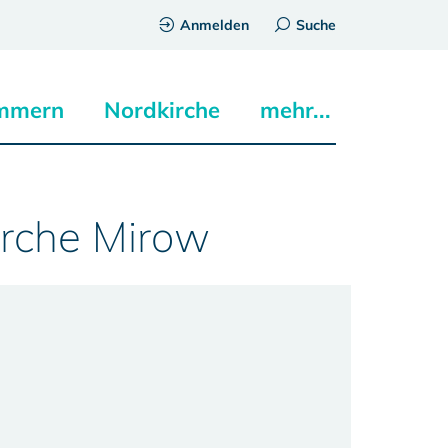
Anmelden
Suche
mmern
Nordkirche
mehr...
irche Mirow