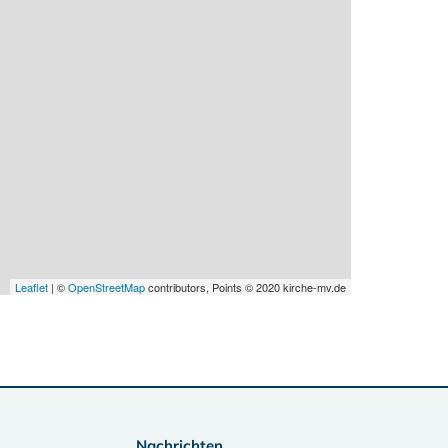
Leaflet
| ©
OpenStreetMap
contributors, Points © 2020 kirche-mv.de
Nachrichten