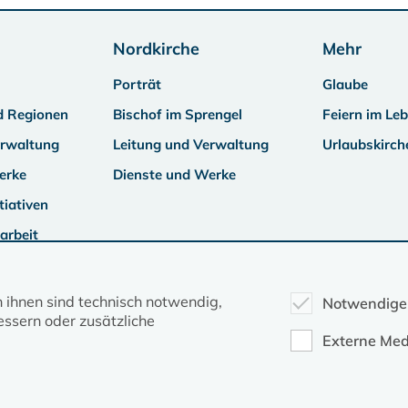
Nordkirche
Mehr
Porträt
Glaube
d Regionen
Bischof im Sprengel
Feiern im Le
erwaltung
Leitung und Verwaltung
Urlaubskirch
erke
Dienste und Werke
tiativen
arbeit
n ihnen sind technisch notwendig,
Notwendige
ssern oder zusätzliche
Externe Med
Kontakt
Datenschutz
Impressum
Evangelische Kirche in Mecklenburg-Vorpommern © 2026