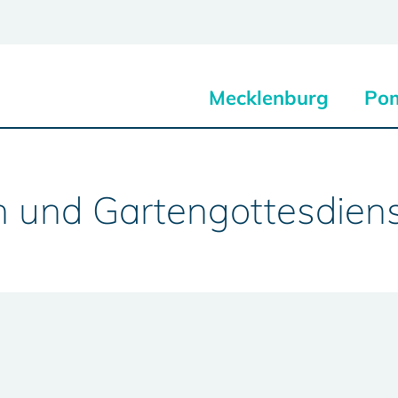
Mecklenburg
Po
en und Gartengottesdien