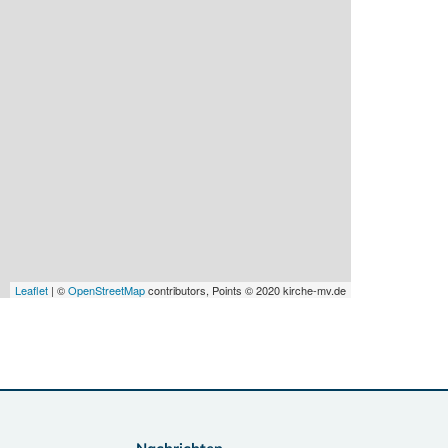
Leaflet
| ©
OpenStreetMap
contributors, Points © 2020 kirche-mv.de