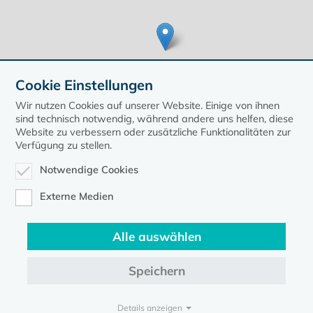
Cookie Einstellungen
Wir nutzen Cookies auf unserer Website. Einige von ihnen
sind technisch notwendig, während andere uns helfen, diese
Website zu verbessern oder zusätzliche Funktionalitäten zur
Verfügung zu stellen.
Leaflet
| ©
OpenStreetMap
contributors, Points © 2020 kirche-mv.de
Notwendige Cookies
zurück zur Übersicht der Veranstaltungen
Externe Medien
Alle auswählen
Speichern
Kontakt
Datenschutz
Impressum
Details anzeigen
Evangelische Kirche in Mecklenburg-Vorpommern © 2026