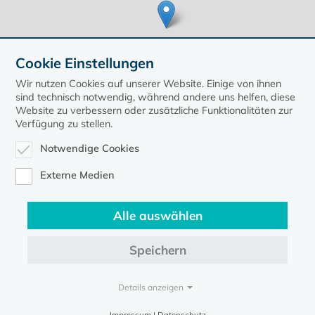
Cookie Einstellungen
Wir nutzen Cookies auf unserer Website. Einige von ihnen
sind technisch notwendig, während andere uns helfen, diese
Website zu verbessern oder zusätzliche Funktionalitäten zur
Verfügung zu stellen.
Leaflet
| ©
OpenStreetMap
contributors, Points © 2020 kirche-mv.de
Notwendige Cookies
zurück zur Übersicht der Veranstaltungen
Externe Medien
Alle auswählen
Speichern
Kontakt
Datenschutz
Impressum
Details anzeigen
Evangelische Kirche in Mecklenburg-Vorpommern © 2026
Impressum | Datenschutz