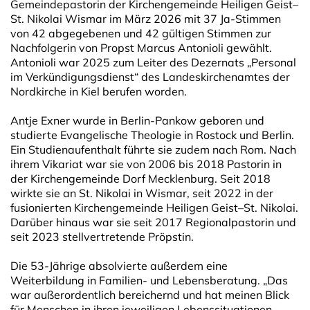
Gemeindepastorin der Kirchengemeinde Heiligen Geist–
St. Nikolai Wismar im März 2026 mit 37 Ja-Stimmen
von 42 abgegebenen und 42 gültigen Stimmen zur
Nachfolgerin von Propst Marcus Antonioli gewählt.
Antonioli war 2025 zum Leiter des Dezernats „Personal
im Verkündigungsdienst“ des Landeskirchenamtes der
Nordkirche in Kiel berufen worden.
Antje Exner wurde in Berlin-Pankow geboren und
studierte Evangelische Theologie in Rostock und Berlin.
Ein Studienaufenthalt führte sie zudem nach Rom. Nach
ihrem Vikariat war sie von 2006 bis 2018 Pastorin in
der Kirchengemeinde Dorf Mecklenburg. Seit 2018
wirkte sie an St. Nikolai in Wismar, seit 2022 in der
fusionierten Kirchengemeinde Heiligen Geist–St. Nikolai.
Darüber hinaus war sie seit 2017 Regionalpastorin und
seit 2023 stellvertretende Pröpstin.
Die 53-Jährige absolvierte außerdem eine
Weiterbildung in Familien- und Lebensberatung. „Das
war außerordentlich bereichernd und hat meinen Blick
für Menschen in ihren jeweiligen Lebenssituationen