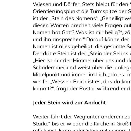
Wiesen und Dörfer. Stets bleibt für de
Orientierungspunkt die Turmspitze der St
ist der „Stein des Namens“. „Geheiligt w
diesen Worten brechen viele Fragen au
Namen hat Gott? Was ist mir heilig?“, z
und ihn ansprechen.“ Darauf könne der 
Namen ist alles geheiligt, die gesamte 
Der dritte Stein ist der „Stein der Sehns
„Hier ist nur der Himmel über uns und 
Schorlemmer und weist über die umliegen
Mittelpunkt und immer im Licht, da es an
werfe. „Wessen Reich ist es, das da k
kommt?“, fragt der Pastor während er d
Jeder Stein wird zur Andacht
Weiter führt der Weg unter anderem zu
Stärke“ bis er wieder die Kirche in Groß
reflektiert, kann jeder Stein mit seinem 