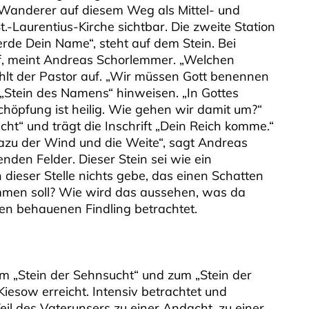
n Wanderer auf diesem Weg als Mittel- und
.-Laurentius-Kirche sichtbar. Die zweite Station
erde Dein Name“, steht auf dem Stein. Bei
f, meint Andreas Schorlemmer. „Welchen
ählt der Pastor auf. „Wir müssen Gott benennen
„Stein des Namens“ hinweisen. „In Gottes
Schöpfung ist heilig. Wie gehen wir damit um?“
ucht“ und trägt die Inschrift „Dein Reich komme.“
dazu der Wind und die Weite“, sagt Andreas
den Felder. Dieser Stein sei wie ein
 dieser Stelle nichts gebe, das einen Schatten
ommen soll? Wie wird das aussehen, was da
en behauenen Findling betrachtet.
m „Stein der Sehnsucht“ und zum „Stein der
 Kiesow erreicht. Intensiv betrachtet und
Teil des Vaterunsers zu einer Andacht, zu einer