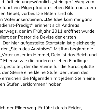
ald lädt ein ungewöhnlich „steiniger“ Weg zum
 führt ein Pilgerpfad an sieben Bitten aus dem
n Gebet, vorbei. Die Bitten sind als
den Vaterunsersteinen. „Die Idee kam mir ganz
sdienst-Predigt“, erinnert sich Andreas
erwegs, der im Frühjahr 2011 eröffnet wurde.
ert der Pastor die Devise der ersten
Der hier aufgestellte Startstein ist gleichzeitig
 der „Stein des Anstoßes“. Mit ihm beginnt die
n: „Vater unser im Himmel, Dein ist das Reich und
it.“ Ebenso wie die anderen sieben Findlinge
 gestaltet, der die Steine für die Spruchplatte
der Steine eine kleine Stufe, der „Stein des
o erreichen die Pilgernden mit jedem Stein eine
sieben Stufen „erklommen“ haben.
ch der Pilgerweg. Er führt durch Felder,