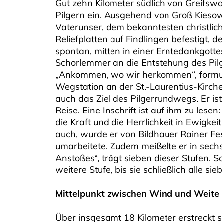
Gut zehn Kilometer südlich von Greifsw
Pilgern ein. Ausgehend von Groß Kiesow
Vaterunser, dem bekanntesten christliche
Reliefplatten auf Findlingen befestigt, 
spontan, mitten in einer Erntedankgotte
Schorlemmer an die Entstehung des Pilg
„Ankommen, wo wir herkommen“, formuli
Wegstation an der St.-Laurentius-Kirche. 
auch das Ziel des Pilgerrundwegs. Er ist
Reise. Eine Inschrift ist auf ihm zu lese
die Kraft und die Herrlichkeit in Ewigke
auch, wurde er von Bildhauer Rainer Fest
umarbeitete. Zudem meißelte er in sechs 
Anstoßes“, trägt sieben dieser Stufen. S
weitere Stufe, bis sie schließlich alle 
Mittelpunkt zwischen Wind und Weite
Über insgesamt 18 Kilometer erstreckt si