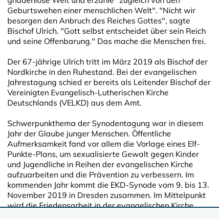
gnadenlose Welt und erzähle "zugleich von den
Geburtswehen einer menschlichen Welt". "Nicht wir
besorgen den Anbruch des Reiches Gottes", sagte
Bischof Ulrich. "Gott selbst entscheidet über sein Reich
und seine Offenbarung." Das mache die Menschen frei.
Der 67-jährige Ulrich tritt im März 2019 als Bischof der
Nordkirche in den Ruhestand. Bei der evangelischen
Jahrestagung schied er bereits als Leitender Bischof der
Vereinigten Evangelisch-Lutherischen Kirche
Deutschlands (VELKD) aus dem Amt.
Schwerpunkthema der Synodentagung war in diesem
Jahr der Glaube junger Menschen. Öffentliche
Aufmerksamkeit fand vor allem die Vorlage eines Elf-
Punkte-Plans, um sexualisierte Gewalt gegen Kinder
und Jugendliche in Reihen der evangelischen Kirche
aufzuarbeiten und die Prävention zu verbessern. Im
kommenden Jahr kommt die EKD-Synode vom 9. bis 13.
November 2019 in Dresden zusammen. Im Mittelpunkt
wird die Friedensarbeit in der evangelischen Kirche
stehen.