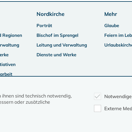
Nordkirche
Mehr
Porträt
Glaube
d Regionen
Bischof im Sprengel
Feiern im Le
erwaltung
Leitung und Verwaltung
Urlaubskirch
erke
Dienste und Werke
tiativen
arbeit
n ihnen sind technisch notwendig,
Notwendige
ssern oder zusätzliche
Externe Med
Kontakt
Datenschutz
Impressum
Evangelische Kirche in Mecklenburg-Vorpommern © 2026