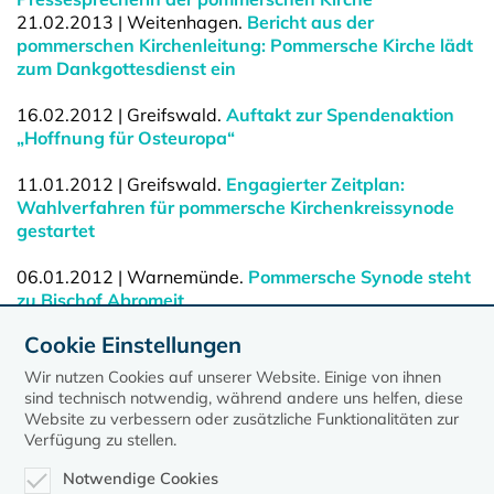
21.02.2013 | Weitenhagen.
Bericht aus der
pommerschen Kirchenleitung: Pommersche Kirche lädt
zum Dankgottesdienst ein
16.02.2012 | Greifswald.
Auftakt zur Spendenaktion
„Hoffnung für Osteuropa“
11.01.2012 | Greifswald.
Engagierter Zeitplan:
Wahlverfahren für pommersche Kirchenkreissynode
gestartet
06.01.2012 | Warnemünde.
Pommersche Synode steht
zu Bischof Abromeit
Cookie Einstellungen
04.01.2012 | Warnemünde.
Pommersche
Sondersynode auf der Verfassunggebenden Synode
Wir nutzen Cookies auf unserer Website. Einige von ihnen
sind technisch notwendig, während andere uns helfen, diese
Website zu verbessern oder zusätzliche Funktionalitäten zur
Verfügung zu stellen.
Notwendige Cookies