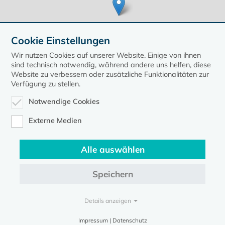
Cookie Einstellungen
Wir nutzen Cookies auf unserer Website. Einige von ihnen
sind technisch notwendig, während andere uns helfen, diese
Website zu verbessern oder zusätzliche Funktionalitäten zur
Verfügung zu stellen.
Leaflet
| ©
OpenStreetMap
contributors, Points © 2020 kirche-mv.de
Notwendige Cookies
zurück zur Übersicht der Veranstaltungen
Externe Medien
Alle auswählen
Speichern
Kontakt
Datenschutz
Impressum
Details anzeigen
Evangelische Kirche in Mecklenburg-Vorpommern © 2026
Impressum | Datenschutz