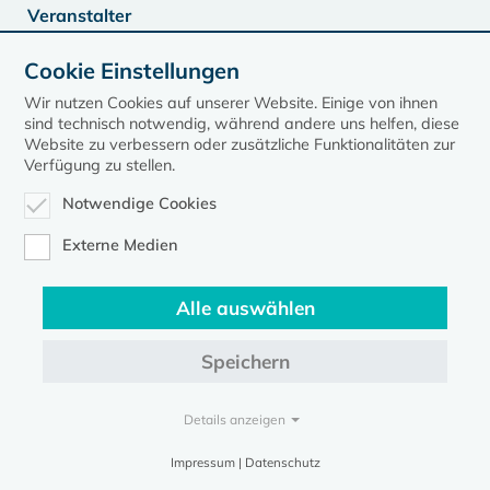
Veranstalter
KGR
Cookie Einstellungen
Wir nutzen Cookies auf unserer Website. Einige von ihnen
Im Kalender speichern (.ics)
sind technisch notwendig, während andere uns helfen, diese
Website zu verbessern oder zusätzliche Funktionalitäten zur
Verfügung zu stellen.
Notwendige Cookies
zurück zur Übersicht der Veranstaltungen
Externe Medien
Alle auswählen
Speichern
Kontakt
Datenschutz
Impressum
Evangelische Kirche in Mecklenburg-Vorpommern © 2026
Details anzeigen
Impressum | Datenschutz