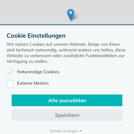
Cookie Einstellungen
Wir nutzen Cookies auf unserer Website. Einige von ihnen
sind technisch notwendig, während andere uns helfen, diese
Website zu verbessern oder zusätzliche Funktionalitäten zur
Verfügung zu stellen.
Leaflet
| ©
OpenStreetMap
contributors, Points © 2020 kirche-mv.de
Notwendige Cookies
zurück zur Übersicht der Veranstaltungen
Externe Medien
Alle auswählen
Speichern
Kontakt
Datenschutz
Impressum
Details anzeigen
Evangelische Kirche in Mecklenburg-Vorpommern © 2026