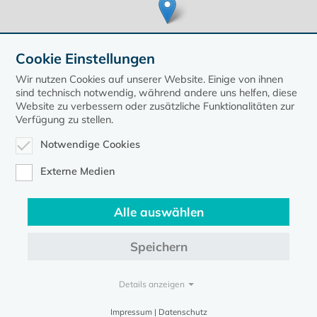
Cookie Einstellungen
Wir nutzen Cookies auf unserer Website. Einige von ihnen
sind technisch notwendig, während andere uns helfen, diese
Website zu verbessern oder zusätzliche Funktionalitäten zur
Verfügung zu stellen.
Leaflet
| ©
OpenStreetMap
contributors, Points © 2020 kirche-mv.de
Notwendige Cookies
zurück zur Übersicht der Veranstaltungen
Externe Medien
Alle auswählen
Speichern
Kontakt
Datenschutz
Impressum
Details anzeigen
Evangelische Kirche in Mecklenburg-Vorpommern © 2026
Impressum | Datenschutz