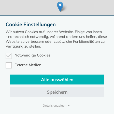
Cookie Einstellungen
Wir nutzen Cookies auf unserer Website. Einige von ihnen
sind technisch notwendig, während andere uns helfen, diese
Website zu verbessern oder zusätzliche Funktionalitäten zur
Verfügung zu stellen.
Leaflet
| ©
OpenStreetMap
contributors, Points © 2020 kirche-mv.de
Notwendige Cookies
zurück zur Übersicht der Veranstaltungen
Externe Medien
Alle auswählen
Speichern
Kontakt
Datenschutz
Impressum
Details anzeigen
Evangelische Kirche in Mecklenburg-Vorpommern © 2026