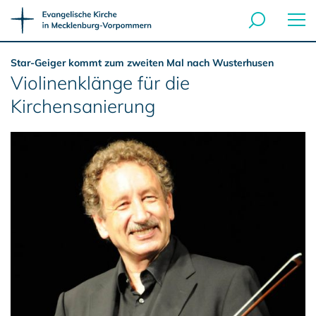
Star-Geiger kommt zum zweiten Mal nach Wusterhusen
Violinenklänge für die
Kirchensanierung