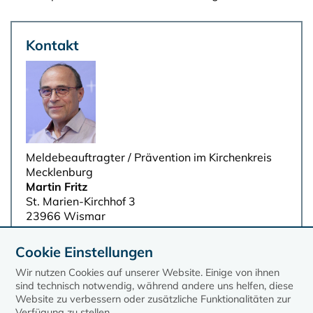
Kontakt
Meldebeauftragter / Prävention im Kirchenkreis
Mecklenburg
Martin Fritz
St. Marien-Kirchhof 3
23966 Wismar
Mobil: 0174-3267628
E-Mail:
martin.fritz@elkm.de
Cookie Einstellungen
Wir nutzen Cookies auf unserer Website. Einige von ihnen
sind technisch notwendig, während andere uns helfen, diese
Website zu verbessern oder zusätzliche Funktionalitäten zur
Verfügung zu stellen.