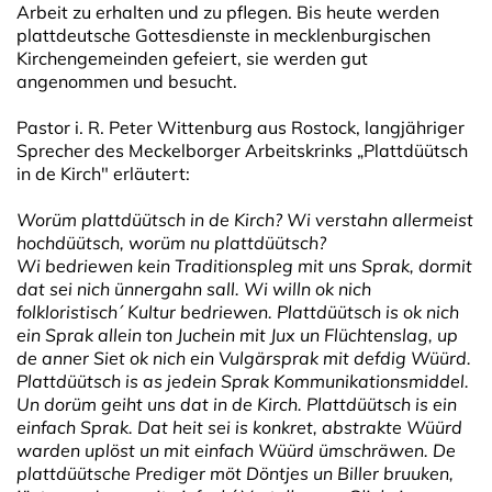
Arbeit zu erhalten und zu pflegen. Bis heute werden
plattdeutsche Gottesdienste in mecklenburgischen
Kirchengemeinden gefeiert, sie werden gut
angenommen und besucht.
Pastor i. R. Peter Wittenburg aus Rostock, langjähriger
Sprecher des Meckelborger Arbeitskrinks „Plattdüütsch
in de Kirch" erläutert:
Worüm plattdüütsch in de Kirch? Wi verstahn allermeist
hochdüütsch, worüm nu plattdüütsch?
Wi bedriewen kein Traditionspleg mit uns Sprak, dormit
dat sei nich ünnergahn sall. Wi willn ok nich
folkloristisch´ Kultur bedriewen. Plattdüütsch is ok nich
ein Sprak allein ton Juchein mit Jux un Flüchtenslag, up
de anner Siet ok nich ein Vulgärsprak mit defdig Wüürd.
Plattdüütsch is as jedein Sprak Kommunikationsmiddel.
Un dorüm geiht uns dat in de Kirch. Plattdüütsch is ein
einfach Sprak. Dat heit sei is konkret, abstrakte Wüürd
warden uplöst un mit einfach Wüürd ümschräwen. De
plattdüütsche Prediger möt Döntjes un Biller bruuken,