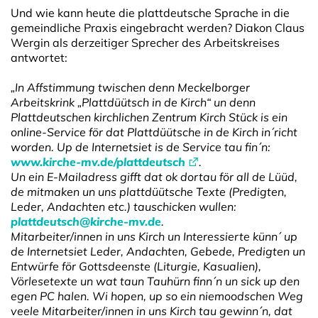
Und wie kann heute die plattdeutsche Sprache in die
gemeindliche Praxis eingebracht werden? Diakon Claus
Wergin als derzeitiger Sprecher des Arbeitskreises
antwortet:
„In Affstimmung twischen denn Meckelborger
Arbeitskrink „Plattdüütsch in de Kirch“ un denn
Plattdeutschen kirchlichen Zentrum Kirch Stück is ein
online-Service för dat Plattdüütsche in de Kirch in´richt
worden. Up de Internetsiet is de Service tau fin´n:
www.kirche-mv.de/plattdeutsch
.
Un ein E-Mailadress gifft dat ok dortau för all de Lüüd,
de mitmaken un uns plattdüütsche Texte (Predigten,
Leder, Andachten etc.) tauschicken wullen:
plattdeutsch@kirche-mv.de
.
Mitarbeiter/innen in uns Kirch un Interessierte künn´ up
de Internetsiet Leder, Andachten, Gebede, Predigten un
Entwürfe för Gottsdeenste (Liturgie, Kasualien),
Vörlesetexte un wat taun Tauhürn finn´n un sick up den
egen PC halen. Wi hopen, up so ein niemoodschen Weg
veele Mitarbeiter/innen in uns Kirch tau gewinn´n, dat