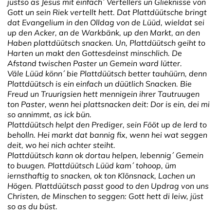
jüstso as Jesus mit einfach´ Vertellers un Glieknisse von
Gott un sein Riek vertellt hett. Dat Plattdüütsche bringt
dat Evangelium in den Olldag von de Lüüd, wieldat sei
up den Acker, an de Warkbänk, up den Markt, an den
Haben plattdüütsch snacken. Un, Plattdüütsch geiht to
Harten un makt den Gottesdeinst minschlich. De
Afstand twischen Paster un Gemein ward lütter.
Väle Lüüd könn´ bie Plattdüütsch better tauhüürn, denn
Plattdüütsch is ein einfach un düütlich Snacken. Bie
Freud un Truurigsien hett mennigein ihrer Tautruugen
ton Paster, wenn hei plattsnacken deit: Dor is ein, dei mi
so annimmt, as ick bün.
Plattdüütsch helpt den Prediger, sein Fööt up de Ierd to
beholln. Hei markt dat bannig fix, wenn hei wat seggen
deit, wo hei nich achter steiht.
Plattdüütsch kann ok dortau helpen, lebennig´ Gemein
to buugen. Plattdüütsch Lüüd kam´ tohoop, üm
iernsthaftig to snacken, ok ton Klönsnack, Lachen un
Högen. Plattdüütsch passt good to den Updrag von uns
Christen, de Minschen to seggen: Gott hett di leiw, jüst
so as du büst.