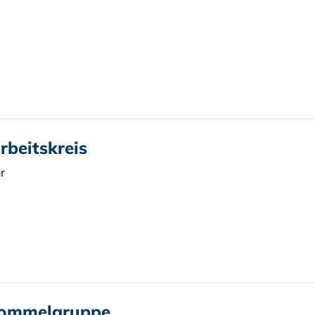
beitskreis
r
rommelgruppe