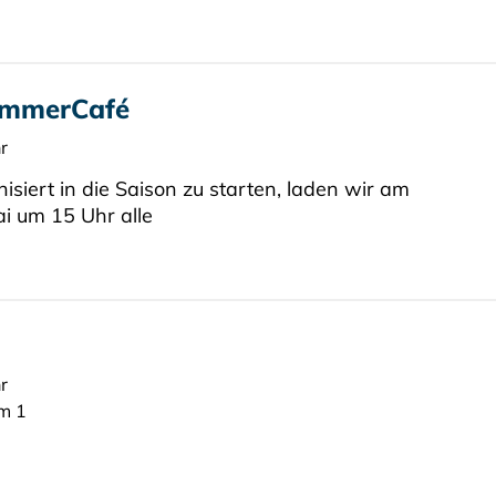
ommerCafé
r
isiert in die Saison zu starten, laden wir am
i um 15 Uhr alle
r
m 1