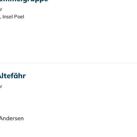
r
 Insel Poel
Altefähr
r
e Andersen