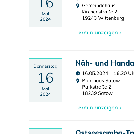
16
Gemeindehaus
Kirchenstraße 2
Mai
19243 Wittenburg
2024
Termin anzeigen ›
Näh- und Handar
Donnerstag
16
16.05.2024 · 16:30 Uh
Pfarrhaus Satow
Parkstraße 2
Mai
18239 Satow
2024
Termin anzeigen ›
Ostseesamba-T