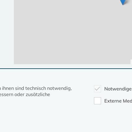
Diese Seite gehört zum Portal
kirche-mv.de
n ihnen sind technisch notwendig,
Notwendige
ssern oder zusätzliche
Evangelische Kirche in Mecklenburg-Vorpommern © 2026
Externe Med
Impressum
Datenschutz