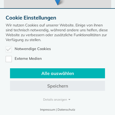
Cookie Einstellungen
Wir nutzen Cookies auf unserer Website. Einige von ihnen
sind technisch notwendig, während andere uns helfen, diese
Website zu verbessern oder zusätzliche Funktionalitäten zur
Verfügung zu stellen.
Notwendige Cookies
Leaflet
| ©
OpenStreetMap
contributors, Points © 2023 kirche-mv.de
Externe Medien
Alle auswählen
Diese Seite gehört zum Portal
kirche-mv.de
Speichern
Evangelische Kirche in Mecklenburg-Vorpommern © 2026
Impressum
Datenschutz
Details anzeigen
Impressum | Datenschutz