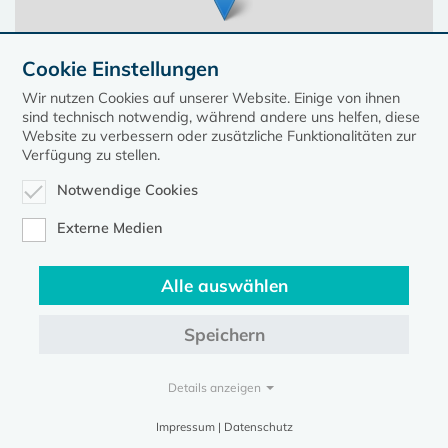
Cookie Einstellungen
Wir nutzen Cookies auf unserer Website. Einige von ihnen
sind technisch notwendig, während andere uns helfen, diese
Website zu verbessern oder zusätzliche Funktionalitäten zur
Verfügung zu stellen.
Notwendige Cookies
Leaflet
| ©
OpenStreetMap
contributors, Points © 2023 kirche-mv.de
Externe Medien
Alle auswählen
Diese Seite gehört zum Portal
kirche-mv.de
Speichern
Evangelische Kirche in Mecklenburg-Vorpommern © 2026
Impressum
Datenschutz
Details anzeigen
Impressum | Datenschutz