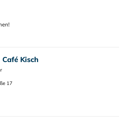
nen!
 Café Kisch
r
aße 17