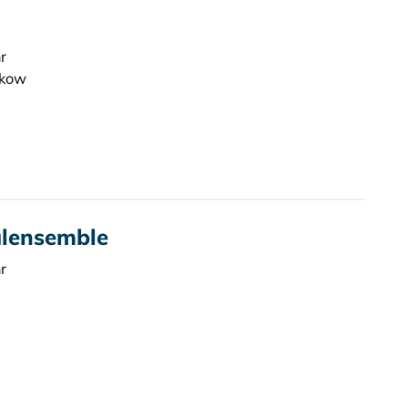
r
nkow
alensemble
r