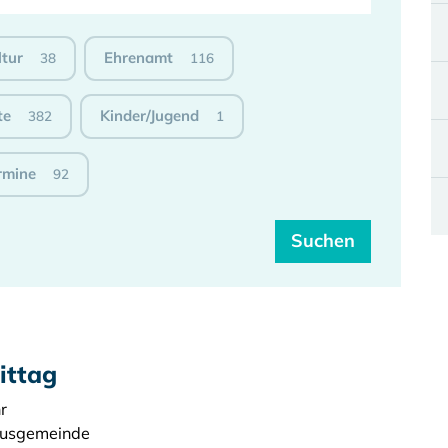
ltur
Ehrenamt
38
116
te
Kinder/Jugend
382
1
rmine
92
ittag
r
rusgemeinde