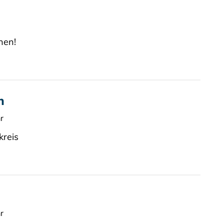
nen!
h
r
kreis
r