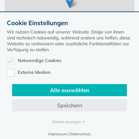
Cookie Einstellungen
Wir nutzen Cookies auf unserer Website. Einige von ihnen
sind technisch notwendig, während andere uns helfen, diese
Website zu verbessern oder zusätzliche Funktionalitäten zur
Verfügung zu stellen.
Notwendige Cookies
Leaflet
| ©
OpenStreetMap
contributors, Points © 2023 kirche-mv.de
Externe Medien
Alle auswählen
Diese Seite gehört zum Portal
kirche-mv.de
Speichern
Evangelische Kirche in Mecklenburg-Vorpommern © 2026
Impressum
Datenschutz
Details anzeigen
Impressum | Datenschutz