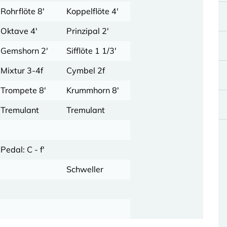
Rohrflöte 8'
Koppelflöte 4'
Oktave 4'
Prinzipal 2'
Gemshorn 2'
Sifflöte 1 1/3'
Mixtur 3-4f
Cymbel 2f
Trompete 8'
Krummhorn 8'
Tremulant
Tremulant
Pedal: C - f'
Schweller