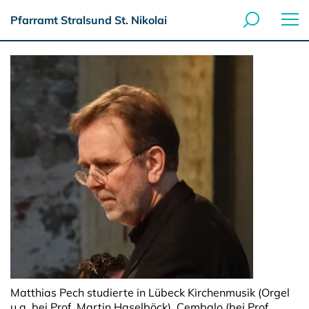
Pfarramt Stralsund St. Nikolai
Matthias Pech studierte in Lübeck Kirchenmusik (Orgel
u.a. bei Prof. Martin Haselböck), Cembalo (bei Prof.